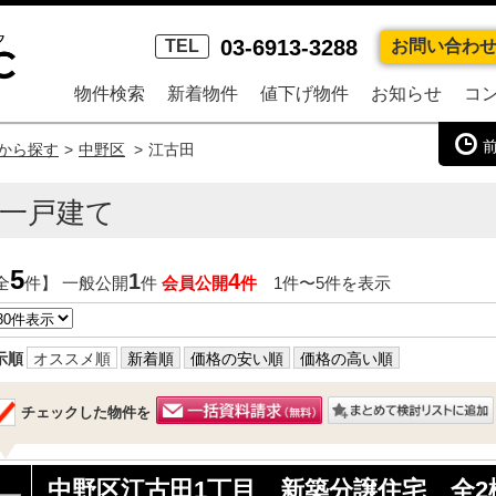
03-6913-3288
TEL
お問い合わ
物件検索
新着物件
値下げ物件
お知らせ
コ
から探す
中野区
江古田
一戸建て
5
1
4
全
件】 一般公開
件
会員公開
件
1件〜5件を表示
示順
オススメ順
新着順
価格の安い順
価格の高い順
チェックした物件を
中野区江古田1丁目 新築分譲住宅 全2