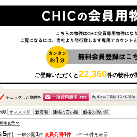
22,360
ご登録いただくと
件の物件が
チェックした物件を
示順
オススメ順
新着順
価格の安い順
価格の高い順
5
1
4
全
件】 一般公開
件
会員公開
件
1件〜5件を表示