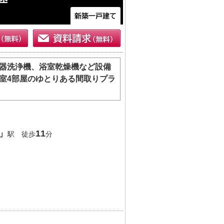
器洗浄機、浴室乾燥機など設備
室4部屋のゆとりある間取りプラ
」
11
駅 徒歩
分