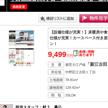
【設備仕様が充実！】床暖房や食
仕様が充実！カースペース付き居
ン！
9,499
万円
「新江古田
交 通
都営大江戸線
所在地
中野区江古田１丁目
土地面積
78.81m²
建物面積
129.92m²
間 取
3SLDK
担当スタッフ：村上　勇公