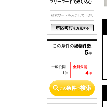
フリーワードで絞り込む
この条件の
総物件数
5
件
一般公開
会員公開
4
1
件
件