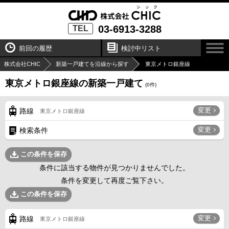
03-6913-3288
TEL
前回の履歴
検討中リスト
株式会社CHIC
新築一戸建てを沿線から探す
東京メトロ銀座線
東京メトロ銀座線の新築一戸建て
(
0
件)
変更
路線
東京メトロ銀座線
変更
検索条件
この条件を保存
条件に該当する物件が見つかりませんでした。
条件を変更して再度ご覧下さい。
この条件を保存
変更
路線
東京メトロ銀座線