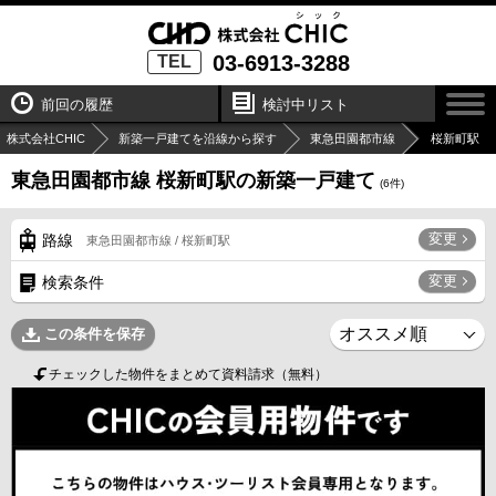
03-6913-3288
TEL
前回の履歴
検討中リスト
株式会社CHIC
新築一戸建てを沿線から探す
東急田園都市線
桜新町駅
東急田園都市線 桜新町駅の新築一戸建て
(
6
件)
変更
路線
東急田園都市線 / 桜新町駅
変更
検索条件
この条件を保存
チェックした物件をまとめて資料請求（無料）