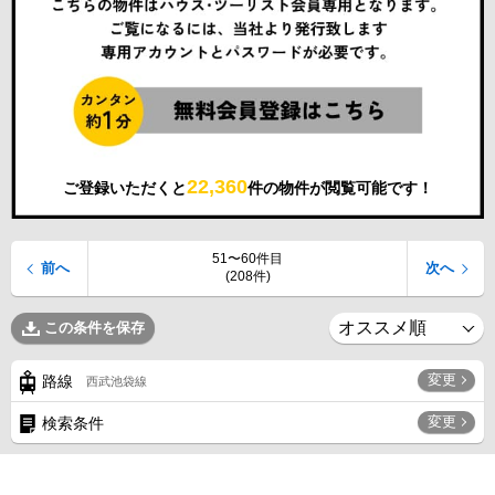
22,360
ご登録いただくと
件の物件が閲覧可能です！
51〜60件目
前へ
次へ
(208件)
この条件を保存
変更
路線
西武池袋線
変更
検索条件