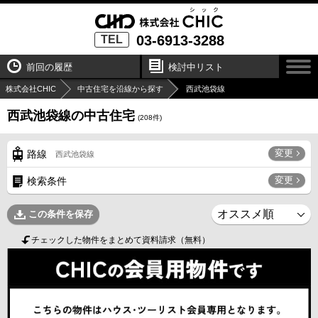
03-6913-3288
TEL
前回の履歴
検討中リスト
株式会社CHIC
中古住宅を沿線から探す
西武池袋線
西武池袋線の中古住宅
(
208
件)
変更
路線
西武池袋線
変更
検索条件
この条件を保存
チェックした物件をまとめて資料請求（無料）