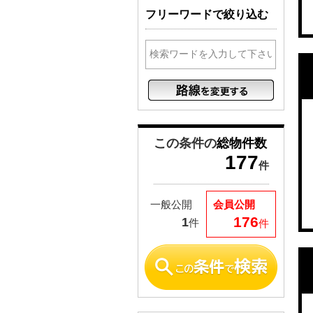
フリーワードで絞り込む
この条件の
総物件数
177
件
一般公開
会員公開
176
1
件
件