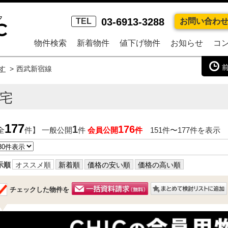
03-6913-3288
TEL
お問い合わ
物件検索
新着物件
値下げ物件
お知らせ
コ
す
西武新宿線
宅
177
1
176
全
件】 一般公開
件
会員公開
件
151件〜177件を表示
示順
オススメ順
新着順
価格の安い順
価格の高い順
チェックした物件を