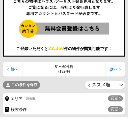
22,360
ご登録いただくと
件の物件が閲覧可能です！
51〜60件目
前へ
次へ
(132件)
この条件を保存
変更
エリア
調布市
変更
検索条件