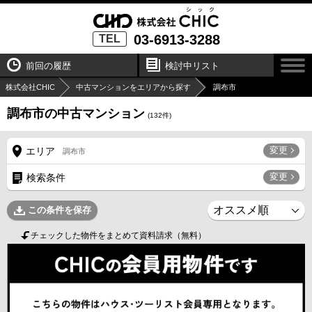
03-6913-3288
TEL
前回の履歴
検討中リスト
株式会社CHIC
中古マンションをエリアから探す
調布市
調布市の中古マンション
(
132
件)
変更
エリア
調布市
変更
検索条件
この条件を保存
チェックした物件をまとめて資料請求（無料）