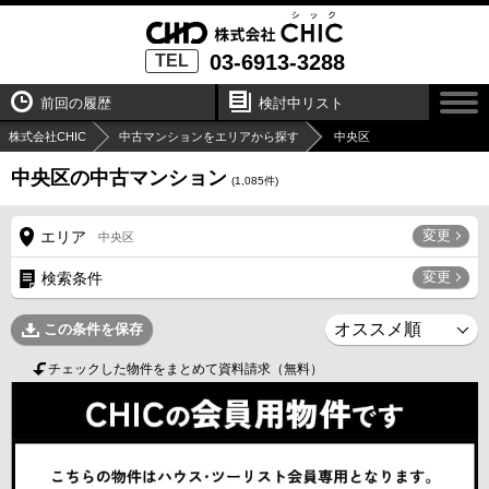
03-6913-3288
TEL
前回の履歴
検討中リスト
株式会社CHIC
中古マンションをエリアから探す
中央区
中央区の中古マンション
(
1,085
件)
変更
エリア
中央区
変更
検索条件
この条件を保存
チェックした物件をまとめて資料請求（無料）