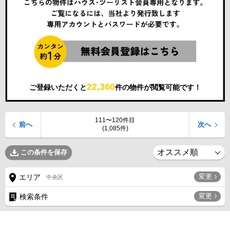
22,360
ご登録いただくと
件の物件が閲覧可能です！
111〜120件目
前へ
次へ
(1,085件)
この条件を保存
変更
エリア
中央区
変更
検索条件