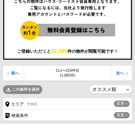
22,360
ご登録いただくと
件の物件が閲覧可能です！
211〜220件目
前へ
次へ
(1,085件)
この条件を保存
変更
エリア
中央区
変更
検索条件