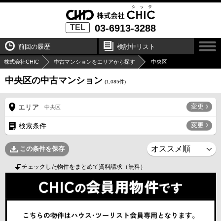
03-6913-3288
TEL
前回の履歴
検討中リスト
株式会社CHIC
中古マンションをエリアから探す
中央区
中央区の中古マンション
(
1,085
件)
変更
エリア
中央区
変更
検索条件
この条件を保存
チェックした物件をまとめて資料請求（無料）