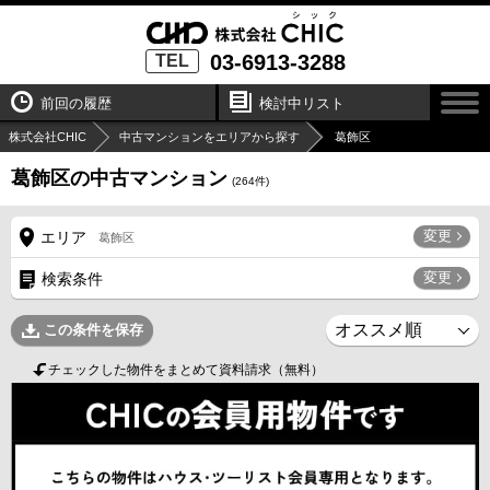
03-6913-3288
TEL
前回の履歴
検討中リスト
株式会社CHIC
中古マンションをエリアから探す
葛飾区
葛飾区の中古マンション
(
264
件)
変更
エリア
葛飾区
変更
検索条件
この条件を保存
チェックした物件をまとめて資料請求（無料）