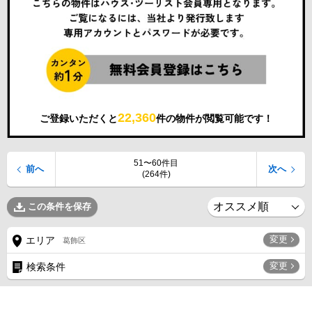
22,360
ご登録いただくと
件の物件が閲覧可能です！
51〜60件目
前へ
次へ
(264件)
この条件を保存
変更
エリア
葛飾区
変更
検索条件