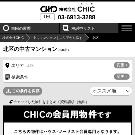
03-6913-3288
TEL
前回の履歴
検討中リスト
株式会社CHIC
中古マンションをエリアから探す
北区
北区の中古マンション
(
236
件)
変更
エリア
北区
変更
検索条件
この条件を保存
チェックした物件をまとめて資料請求（無料）