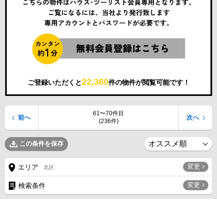
22,360
ご登録いただくと
件の物件が閲覧可能です！
61〜70件目
前へ
次へ
(236件)
この条件を保存
変更
エリア
北区
変更
検索条件