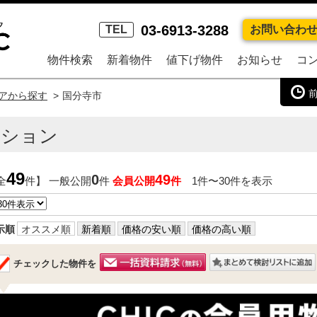
03-6913-3288
TEL
お問い合わ
物件検索
新着物件
値下げ物件
お知らせ
コ
アから探す
国分寺市
ンション
49
0
49
全
件】 一般公開
件
会員公開
件
1件〜30件を表示
示順
オススメ順
新着順
価格の安い順
価格の高い順
チェックした物件を