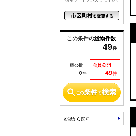
この条件の
総物件数
49
件
一般公開
会員公開
49
0
件
件
沿線から探す