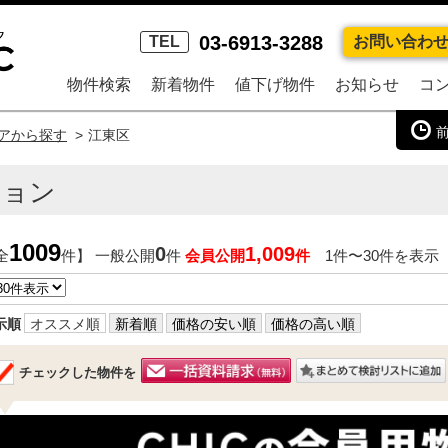
03-6913-3288
TEL
お問い合わ
物件検索
新着物件
値下げ物件
お知らせ
コ
アから探す
江東区
ション
1009
0
1,009
全
件】 一般公開
件
会員公開
件
1件〜30件を表示
示順
オススメ順
新着順
価格の安い順
価格の高い順
チェックした物件を