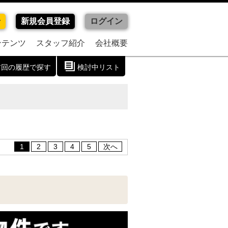
せ
新規会員登録
ログイン
ンテンツ
スタッフ紹介
会社概要
前回の履歴で探す
検討中リスト
1
2
3
4
5
次へ