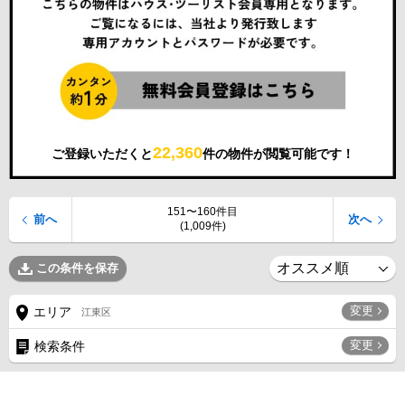
22,360
ご登録いただくと
件の物件が閲覧可能です！
151〜160件目
前へ
次へ
(1,009件)
この条件を保存
変更
エリア
江東区
変更
検索条件