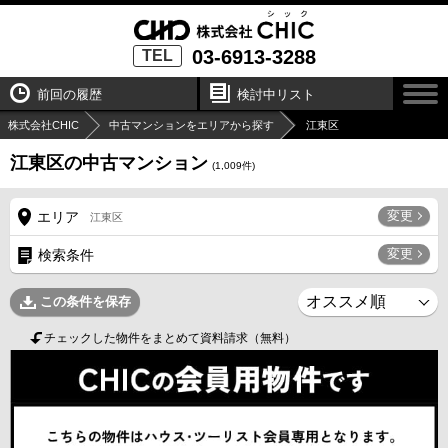
03-6913-3288
TEL
前回の履歴
検討中リスト
株式会社CHIC
中古マンションをエリアから探す
江東区
江東区の中古マンション
(
1,009
件)
変更
エリア
江東区
変更
検索条件
この条件を保存
チェックした物件をまとめて資料請求（無料）