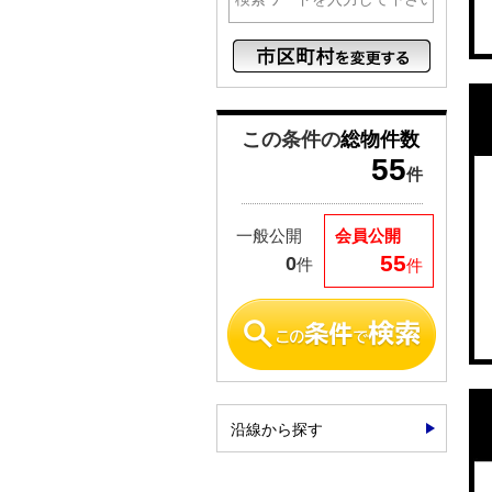
この条件の
総物件数
55
件
一般公開
会員公開
55
0
件
件
沿線から探す