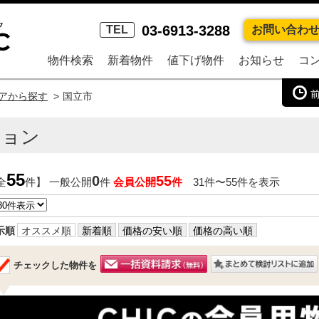
03-6913-3288
TEL
お問い合わ
物件検索
新着物件
値下げ物件
お知らせ
コ
アから探す
国立市
ション
55
0
55
全
件】 一般公開
件
会員公開
件
31件〜55件を表示
示順
オススメ順
新着順
価格の安い順
価格の高い順
チェックした物件を