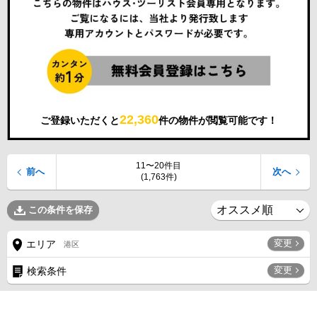
22,360
ご登録いただくと
件の物件が閲覧可能です！
11〜20件目
前へ
次へ
(1,763件)
この条件を保存
変更
エリア
港区
変更
検索条件