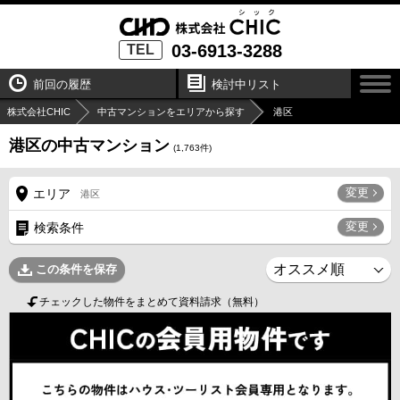
03-6913-3288
TEL
前回の履歴
検討中リスト
株式会社CHIC
中古マンションをエリアから探す
港区
港区の中古マンション
(
1,763
件)
変更
エリア
港区
変更
検索条件
この条件を保存
チェックした物件をまとめて資料請求（無料）