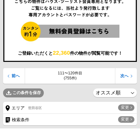
22,360
ご登録いただくと
件の物件が閲覧可能です！
111〜120件目
前へ
次へ
(755件)
この条件を保存
変更
エリア
世田谷区
変更
検索条件