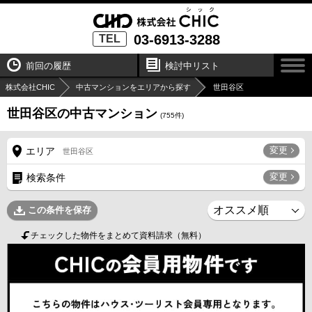
03-6913-3288
TEL
前回の履歴
検討中リスト
株式会社CHIC
中古マンションをエリアから探す
世田谷区
世田谷区の中古マンション
(
755
件)
変更
エリア
世田谷区
変更
検索条件
この条件を保存
チェックした物件をまとめて資料請求（無料）