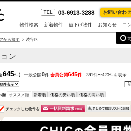
03-6913-3288
TEL
お問い合わ
物件検索
新着物件
値下げ物件
お知らせ
コ
アから探す
渋谷区
ション
645
0
645
全
件】 一般公開
件
会員公開
件
391件〜420件を表示
示順
オススメ順
新着順
価格の安い順
価格の高い順
チェックした物件を