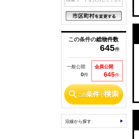
この条件の
総物件数
645
件
一般公開
会員公開
645
0
件
件
沿線から探す