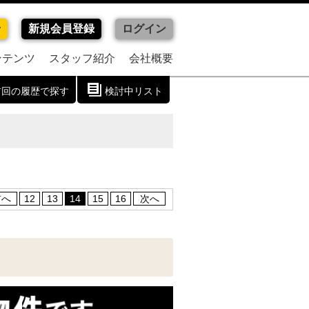
せ
新規会員登録
ログイン
ンテンツ
スタッフ紹介
会社概要
前回の履歴で探す
検討中リスト
前へ
12
13
14
15
16
次へ