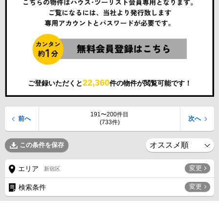
22,360
ご登録いただくと
件の物件が閲覧可能です！
191〜200件目
前へ
次へ
(733件)
この条件を保存
変更
エリア
新宿区
変更
検索条件