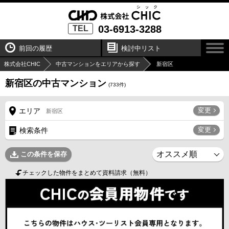
03-6913-3288
TEL
前回の履歴
検討中リスト
株式会社CHIC
中古マンションをエリアから探す
新宿区
新宿区の中古マンション
(
733
件)
変更
エリア
新宿区
変更
検索条件
この条件を保存
チェックした物件をまとめて資料請求（無料）