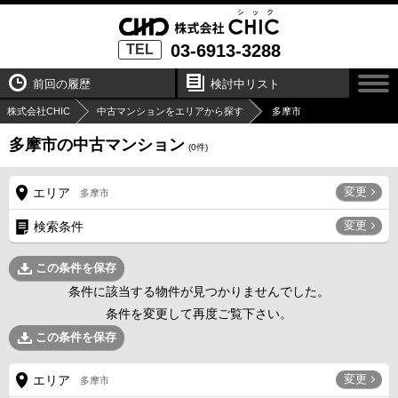
03-6913-3288
TEL
前回の履歴
検討中リスト
株式会社CHIC
中古マンションをエリアから探す
多摩市
多摩市の中古マンション
(
0
件)
変更
エリア
多摩市
変更
検索条件
この条件を保存
条件に該当する物件が見つかりませんでした。
条件を変更して再度ご覧下さい。
この条件を保存
変更
エリア
多摩市