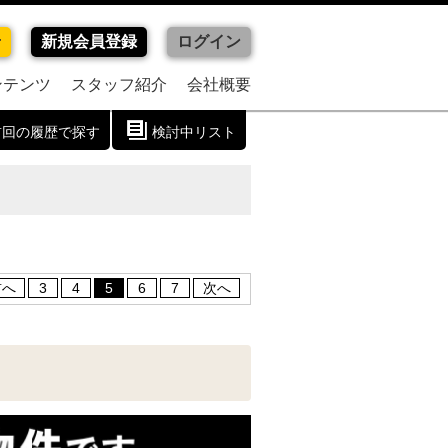
せ
新規会員登録
ログイン
ンテンツ
スタッフ紹介
会社概要
前回の履歴で探す
検討中リスト
前へ
3
4
5
6
7
次へ