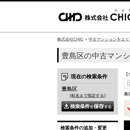
株式会社CHIC
中古マンションをエリ
豊島区の中古マン
【
現在の検索条件
豊島区
表
［
町名まで指定する
］
検索条件の追加・変更