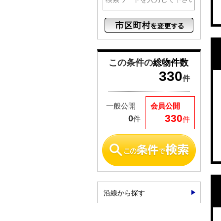
この条件の
総物件数
330
件
一般公開
会員公開
330
0
件
件
沿線から探す