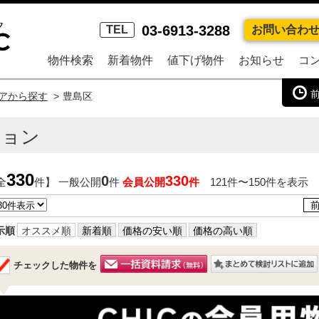
03-6913-3288
TEL
お問い合わ
物件検索
新着物件
値下げ物件
お知らせ
コ
アから探す
豊島区
ション
330
0
330
全
件】 一般公開
件
会員公開
件
121件〜150件を表示
示順
オススメ順
新着順
価格の安い順
価格の高い順
チェックした物件を