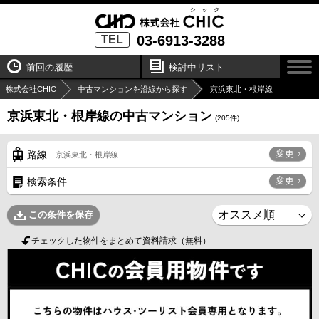
03-6913-3288
TEL
前回の履歴
検討中リスト
株式会社CHIC
中古マンションを沿線から探す
京浜東北・根岸線
京浜東北・根岸線の中古マンション
(
205
件)
変更
路線
京浜東北・根岸線
変更
検索条件
この条件を保存
チェックした物件をまとめて資料請求（無料）