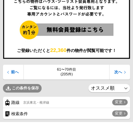
22,360
ご登録いただくと
件の物件が閲覧可能です！
61〜70件目
前へ
次へ
(205件)
この条件を保存
変更
路線
京浜東北・根岸線
変更
検索条件