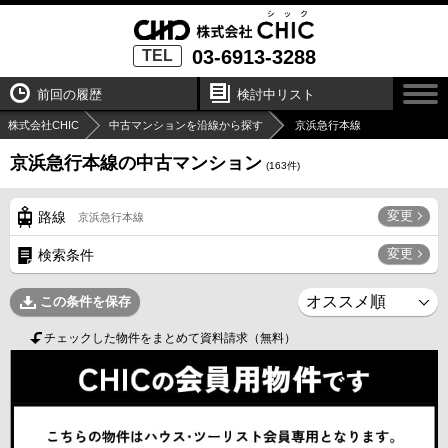
03-6913-3288
TEL
前回の履歴
検討中リスト
株式会社CHIC
中古マンションを沿線から探す
京浜急行本線
京浜急行本線の中古マンション
(
163
件)
変更
路線
京浜急行本線
変更
検索条件
この条件を保存
チェックした物件をまとめて資料請求（無料）