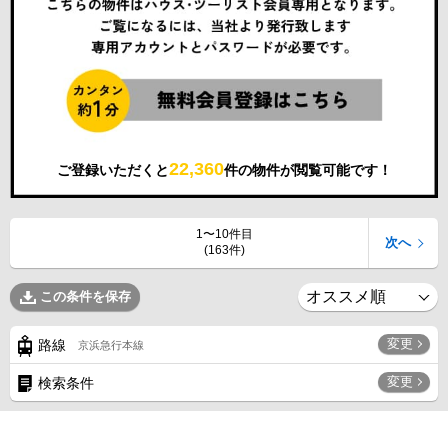
22,360
ご登録いただくと
件の物件が閲覧可能です！
1〜10件目
次へ
(163件)
この条件を保存
変更
路線
京浜急行本線
変更
検索条件