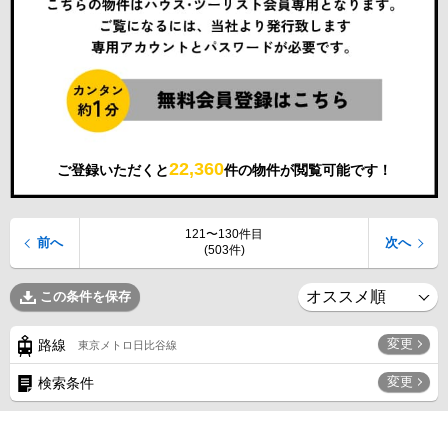
22,360
ご登録いただくと
件の物件が閲覧可能です！
121〜130件目
前へ
次へ
(503件)
この条件を保存
変更
路線
東京メトロ日比谷線
変更
検索条件