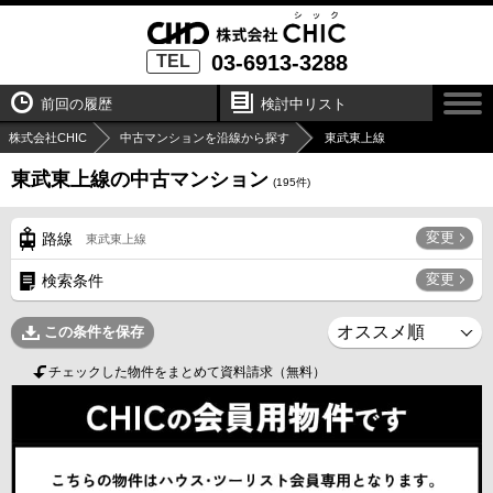
03-6913-3288
TEL
前回の履歴
検討中リスト
株式会社CHIC
中古マンションを沿線から探す
東武東上線
東武東上線の中古マンション
(
195
件)
変更
路線
東武東上線
変更
検索条件
この条件を保存
チェックした物件をまとめて資料請求（無料）