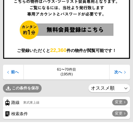
22,360
ご登録いただくと
件の物件が閲覧可能です！
61〜70件目
前へ
次へ
(195件)
この条件を保存
変更
路線
東武東上線
変更
検索条件