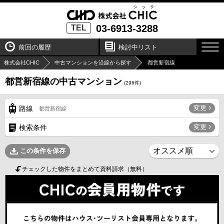
03-6913-3288
TEL
前回の履歴
検討中リスト
株式会社CHIC
中古マンションを沿線から探す
都営新宿線
都営新宿線の中古マンション
(
296
件)
変更
路線
都営新宿線
変更
検索条件
この条件を保存
チェックした物件をまとめて資料請求（無料）