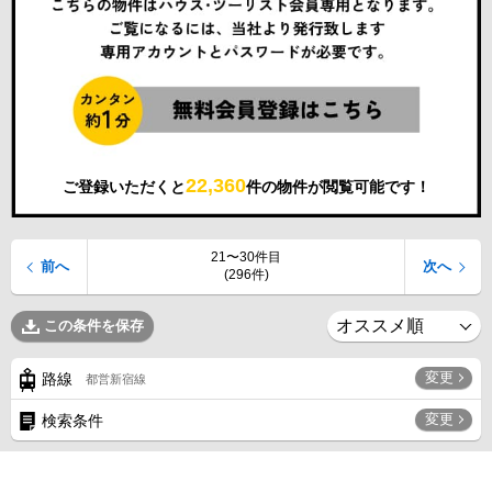
22,360
ご登録いただくと
件の物件が閲覧可能です！
21〜30件目
前へ
次へ
(296件)
この条件を保存
変更
路線
都営新宿線
変更
検索条件