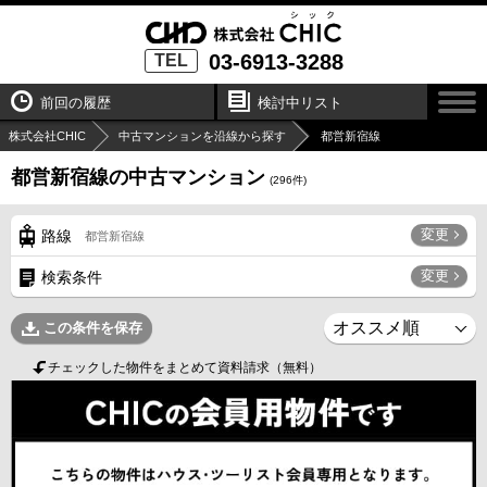
03-6913-3288
TEL
前回の履歴
検討中リスト
株式会社CHIC
中古マンションを沿線から探す
都営新宿線
都営新宿線の中古マンション
(
296
件)
変更
路線
都営新宿線
変更
検索条件
この条件を保存
チェックした物件をまとめて資料請求（無料）