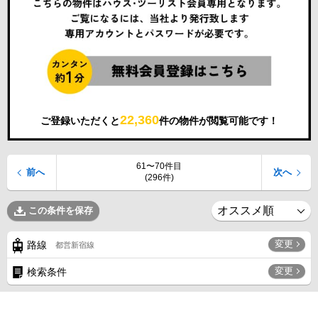
22,360
ご登録いただくと
件の物件が閲覧可能です！
61〜70件目
前へ
次へ
(296件)
この条件を保存
変更
路線
都営新宿線
変更
検索条件