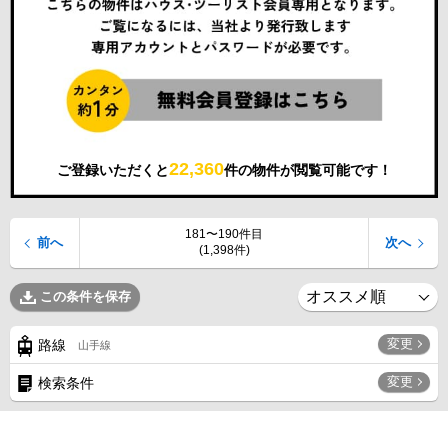
22,360
ご登録いただくと
件の物件が閲覧可能です！
181〜190件目
前へ
次へ
(1,398件)
この条件を保存
変更
路線
山手線
変更
検索条件