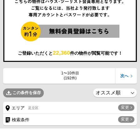
22,360
ご登録いただくと
件の物件が閲覧可能です！
1〜10件目
次へ
(192件)
この条件を保存
変更
エリア
足立区
変更
検索条件