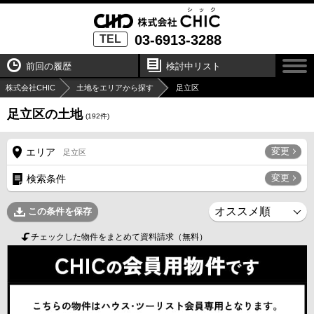
03-6913-3288
TEL
前回の履歴
検討中リスト
株式会社CHIC
土地をエリアから探す
足立区
足立区の土地
(
192
件)
変更
エリア
足立区
変更
検索条件
この条件を保存
チェックした物件をまとめて資料請求（無料）