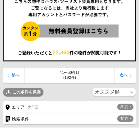
22,360
ご登録いただくと
件の物件が閲覧可能です！
41〜50件目
前へ
次へ
(192件)
この条件を保存
変更
エリア
大田区
変更
検索条件