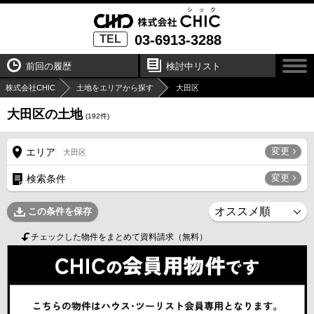
03-6913-3288
TEL
前回の履歴
検討中リスト
株式会社CHIC
土地をエリアから探す
大田区
大田区の土地
(
192
件)
変更
エリア
大田区
変更
検索条件
この条件を保存
チェックした物件をまとめて資料請求（無料）