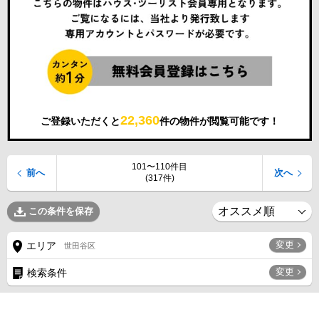
22,360
ご登録いただくと
件の物件が閲覧可能です！
101〜110件目
前へ
次へ
(317件)
この条件を保存
変更
エリア
世田谷区
変更
検索条件