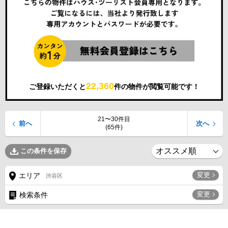
22,360
ご登録いただくと
件の物件が閲覧可能です！
21〜30件目
前へ
次へ
(65件)
この条件を保存
変更
エリア
渋谷区
変更
検索条件