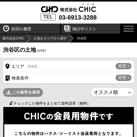
03-6913-3288
TEL
前回の履歴
検討中リスト
株式会社CHIC
土地をエリアから探す
渋谷区
渋谷区の土地
(
65
件)
変更
エリア
渋谷区
変更
検索条件
この条件を保存
チェックした物件をまとめて資料請求（無料）