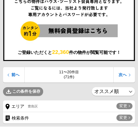
22,360
ご登録いただくと
件の物件が閲覧可能です！
11〜20件目
前へ
次へ
(71件)
この条件を保存
変更
エリア
豊島区
変更
検索条件