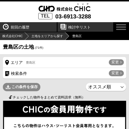
03-6913-3288
TEL
前回の履歴
検討中リスト
株式会社CHIC
土地をエリアから探す
豊島区
豊島区の土地
(
71
件)
変更
エリア
豊島区
変更
検索条件
この条件を保存
チェックした物件をまとめて資料請求（無料）