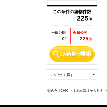
この条件の
総物件数
225
件
一般公開
会員公開
225
0
件
件
エリアから探す
株式会社CHIC
土地を沿線から探す