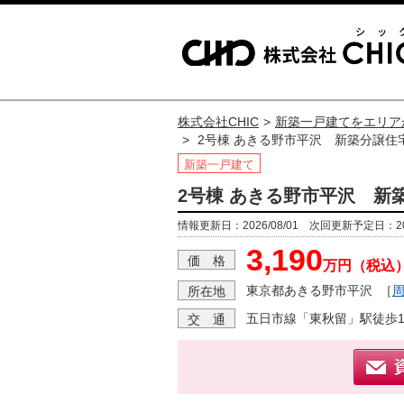
株式会社CHIC
新築一戸建てをエリア
2号棟 あきる野市平沢 新築分譲住
新築一戸建て
2号棟 あきる野市平沢 新
情報更新日：2026/08/01 次回更新予定日：202
3,190
価 格
万円（税込
東京都あきる野市平沢
［
所在地
五日市線「東秋留」駅徒歩1
交 通