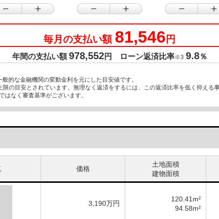
81,546
毎月の支払い額
円
978,552
9.8
年間の支払い額
円 ローン返済比率
％
※3
一般的な金融機関の変動金利を元にした目安値です。
が上限の目安とされています。無理なく返済をするには、この返済比率を低く抑える
ではなく審査基準がございます。
土地面積
真
価格
建物面積
120.41m²
3,190万円
94.58m²