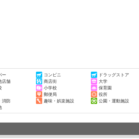
パー
コンビニ
ドラッグストア
他店舗
商店街
大学
校
小学校
保育園
郵便局
役所
・消防
趣味・娯楽施設
公園・運動施設
他