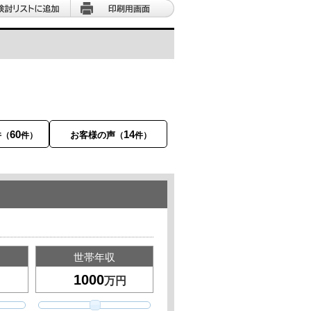
60
14
件
お客様の声
（
件）
（
件）
世帯年収
万円