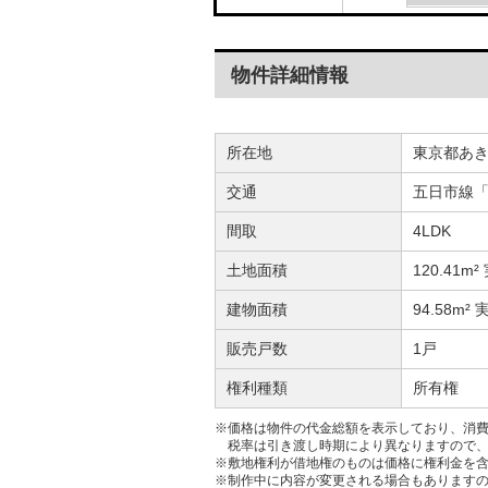
物件詳細情報
所在地
東京都あ
交通
五日市線「
間取
4LDK
土地面積
120.41m²
建物面積
94.58m² 
販売戸数
1戸
権利種類
所有権
※価格は物件の代金総額を表示しており、消費
税率は引き渡し時期により異なりますので
※敷地権利が借地権のものは価格に権利金を
※制作中に内容が変更される場合もあります