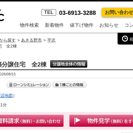
03-6913-3288
TEL
お問い合わ
物件検索
新着物件
値下げ物件
お知らせ
コ
から探す
あきる野市
平沢
宅 全2棟
築分譲住宅 全2棟
6/08/15
）
周辺地図
］
1分