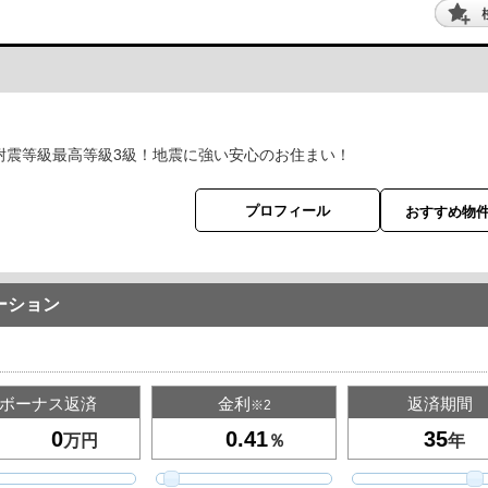
耐震等級最高等級3級！地震に強い安心のお住まい！
プロフィール
おすすめ物
ーション
ボーナス返済
金利
返済期間
※2
万円
％
年