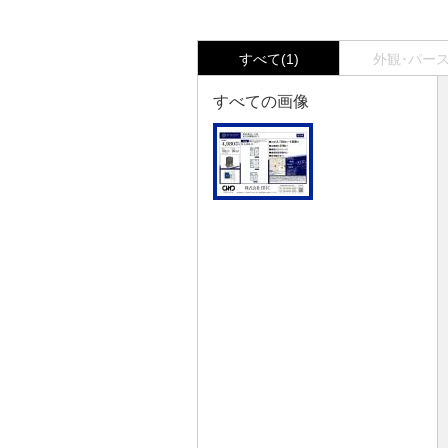
すべて(1)
外観･パース(
すべての画像