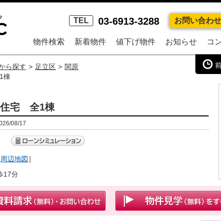
03-6913-3288
TEL
お問い合わ
物件検索
新着物件
値下げ物件
お知らせ
コ
から探す
足立区
関原
1棟
住宅 全1棟
6/08/17
）
［
周辺地図
］
17分