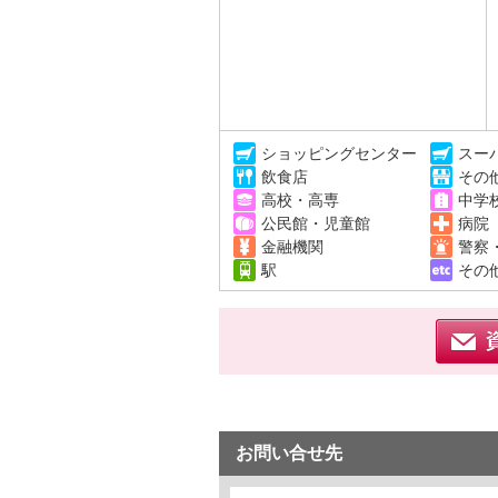
ショッピングセンター
スー
飲食店
その
高校・高専
中学
公民館・児童館
病院
金融機関
警察
駅
その
お問い合せ先