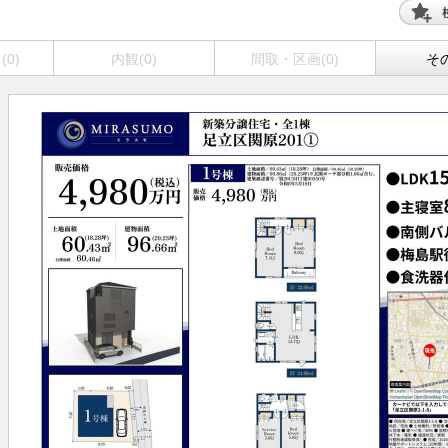
0)
内観(0)
間取・区画(0)
その