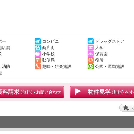
パー
コンビニ
ドラッグストア
他店舗
商店街
大学
校
小学校
保育園
郵便局
役所
・消防
趣味・娯楽施設
公園・運動施設
他