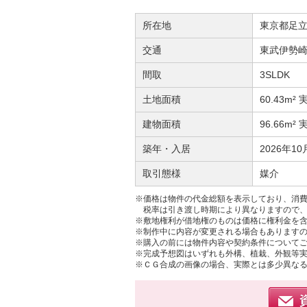
所在地
東京都足
交通
東武伊勢崎
間取
3SLDK
土地面積
60.43m² 
建物面積
96.66m² 
築年・入居
2026年10
取引態様
媒介
※価格は物件の代金総額を表示しており、消費
税率は引き渡し時期により異なりますので
※敷地権利が借地権のものは価格に権利金を
※制作中に内容が変更される場合もあります
※購入の前には物件内容や契約条件について
※完成予想図はいずれも外構、植栽、外観等
※ＣＧ合成の画像の場合、実際とは多少異な