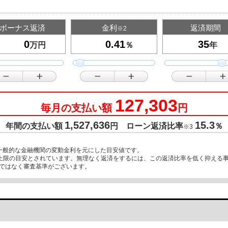
ボーナス返済
金利
返済期間
※2
万円
％
年
127,303
毎月の支払い額
円
1,527,636
15.3
年間の支払い額
円 ローン返済比率
％
※3
一般的な金融機関の変動金利を元にした目安値です。
が上限の目安とされています。無理なく返済をするには、この返済比率を低く抑える
ではなく審査基準がございます。