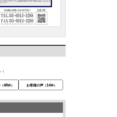
ン！
48
14
件
お客様の声
（
件）
（
件）