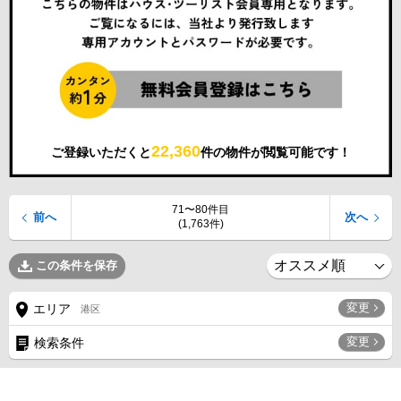
22,360
ご登録いただくと
件の物件が閲覧可能です！
71〜80件目
前へ
次へ
(1,763件)
この条件を保存
変更
エリア
港区
変更
検索条件