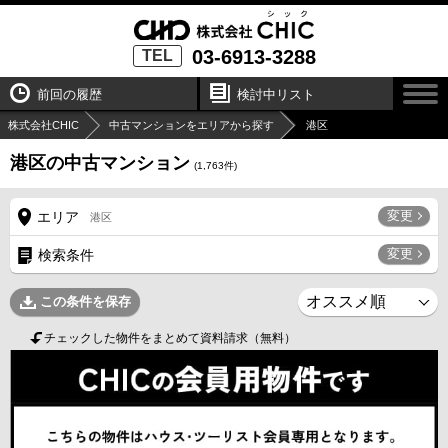
03-6913-3288
TEL
前回の履歴
検討中リスト
株式会社CHIC
中古マンションをエリアから探す
港区
港区の中古マンション
(
1,763
件)
変更
エリア
港区
変更
検索条件
この条件を保存
チェックした物件をまとめて資料請求（無料）