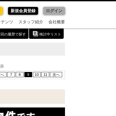
せ
新規会員登録
ログイン
ンテンツ
スタッフ紹介
会社概要
前回の履歴で探す
検討中リスト
表示
前へ
7
8
9
10
11
次へ