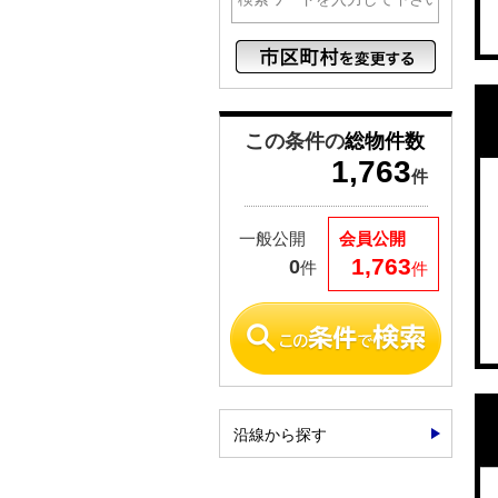
この条件の
総物件数
1,763
件
一般公開
会員公開
1,763
0
件
件
沿線から探す